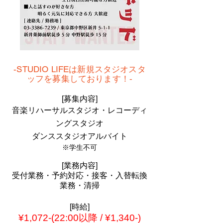
-STUDIO LIFEは新規スタジオスタ
ッフを募集しております！
-
[募集内容]
音楽リハーサルスタジオ・レコーディ
ングスタジオ
ダンススタジオアルバイト
※学生
不可
[業務内容
]
受付業務
・予約対応・接客・入替転換
業務・清掃
[時
給
]
¥1,072-(22:
00
以降 /
¥1,340-)