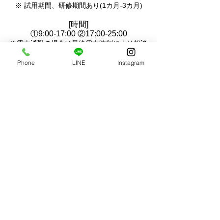
※ 試用期間、研修期
間あり
(1カ月-3カ月)
[
時間
]
①9:00-17:00 ②17:00-25:00
※電車通勤の場合は最終電車時刻により相談
可
Phone
LINE
Instagram
■髪色、髪型、服装など自由
■接客業経験者、スタジオ業務経験者土日出
勤可能な方 歓迎
■人と話すのが好きな方明るく元気に対応で
きる方 大歓迎
[連絡先 / 勤務地]
03-3386-7239
/ 東京都中野区新井5-1-1
新井薬師前駅 徒歩5分 / 中野駅 徒歩15分
利用規約
〒165-0026
東京都中野区新井5-1-1 スタジオライフビル 2F